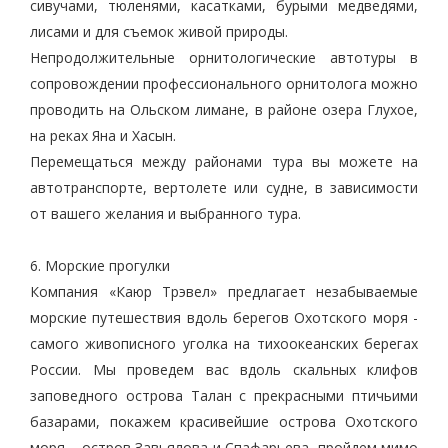
сивучами, тюленями, кaсатками, бурыми медведями,
лисами и для съемок живой природы.
Непродолжительные орнитологические автотуры в
сопровождении профессионального орнитолога можно
проводить на Ольском лимане, в районе озера Глухое,
на реках Яна и Хасын.
Перемещаться между районами тура вы можете на
автотранспорте, вертолете или судне, в зависимости
от вашего желания и выбранного тура.
6. Морские прогулки
Компания «Каюр Трэвел» предлагает незабываемые
морские путешествия вдоль берегов Охотского моря -
самого живописного уголка на тихоокеанских берегах
России. Мы проведем вас вдоль скальных клифов
заповедного острова Талан с прекрасными птичьими
базарами, покажем красивейшие острова Охотского
моря – остров Завьялова и Спафарьева, пройдем мимо